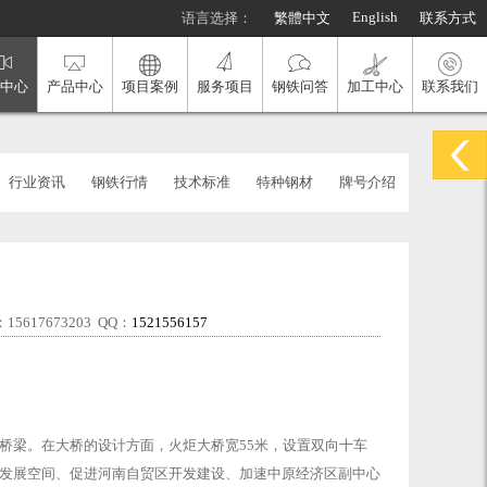
English
语言选择：
繁體中文
联系方式
中心
产品中心
项目案例
服务项目
钢铁问答
加工中心
联系我们
行业资讯
钢铁行情
技术标准
特种钢材
牌号介绍
617673203 QQ：
1521556157
桥梁。在大桥的设计方面，火炬大桥宽55米，设置双向十车
发展空间、促进河南自贸区开发建设、加速中原经济区副中心