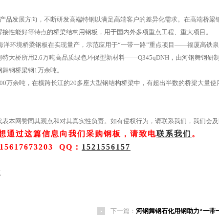
产品发展方向，不断研发高端特钢以满足高端客户的差异化需求。在高端桥梁
焊接性能好等特点的桥梁结构用钢板，用于国内外多项重点工程、重大项目。
I耐海洋环境桥梁钢板在实现量产，示范应用于“一带一路”重点项目——福厦高铁
桥所用2.6万吨高品质绿色环保型新材料——Q345qDNH，由河钢舞钢研
舞钢桥梁钢1万余吨。
0万余吨，在横跨长江的20多座大型钢结构桥梁中，有超出半数的桥梁大量使
代表本网赞同其观点和对其真实性负责。如有侵权行为，请联系我们，我们会及
想通过这篇信息向我们采购钢板，请致电
联系我们
。
17673203 QQ：
1521556157
H
下一篇：
河钢舞钢石化用钢助力“一带