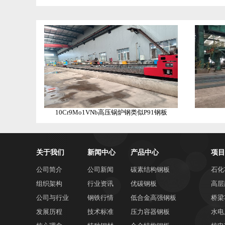
厂
可
生
产，
舞
钢
一
级
代
10Cr9Mo1VNb高压锅炉钢类似P91钢板
理
经
销
关于我们
新闻中心
产品中心
项目
商
公司简介
公司新闻
碳素结构钢板
石化
可
组织架构
行业资讯
优碳钢板
高层
承
公司与行业
钢铁行情
低合金高强钢板
桥梁
接
发展历程
技术标准
压力容器钢板
水电
代