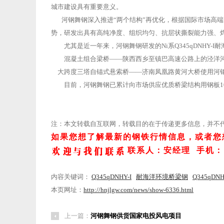
城市建设具有重要意义。
河钢舞钢深入推进“两个结构”再优化，根据国际市场高端
势，研发出具有高纯净度、组织均匀、抗层状撕裂能力强、
尤其是近一年来，河钢舞钢研发的Ni系Q345qDNHY-
混凝土组合梁桥——陕西西乡至镇巴高速公路上的泾洋河特大
大跨度三塔自锚式悬索桥——济南凤凰路黄河大桥使用河钢
目前，河钢舞钢已累计向市场供应优质桥梁结构用钢板10
注：本文转载自互联网，转载目的在于传递更多信息，并不
如果您想了解最新的钢铁行情信息，或者您
Q345qDNH
桥
联系人：安经理 手机：156
梁
钢
内容关键词：
Q345qDNHY-I
耐海洋环境桥梁钢
Q345qDN
舞
本页网址：
http://hnjlgw.com/news/show-6336.html
阳
钢
上一篇：
河钢舞钢供货国家电投风电项目