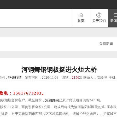
首页
关于我们
新闻
公司新闻
河钢舞钢钢板挺进火炬大桥
类别：
钢铁行情
发布时间：2020-11-03
浏览：
2156
次
联系人：安经理 手机：15
15617673203。
余钢板如期交付客户。截至目前，
河钢舞钢
已累计向该项目供货2473吨。
0.5公里，两侧引桥全长1公里，建成后将成为洛河洛阳城区段的第9座市政
的建设，对于完善洛阳市西部片区区域路网结构、缓解沿线交通压力、拓宽城市