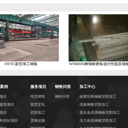
FH785新型海工钢板
WNM600舞钢耐磨板成分性能及钢
案例
服务项目
钢铁问答
加工中心
项目
现货销售
钢铁问答
碳素结构钢板切割加工
建筑项目
期货定轧
优碳钢板切割加工
项目
切割加工
低合金高强钢板切割加工
风电站项目
货物运输
压力容器钢板切割加工